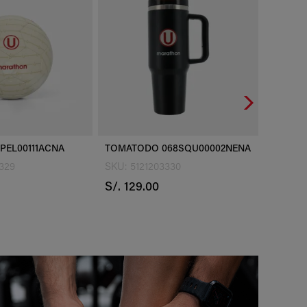
 068SQU00002NENA
TOMATODO 068SQU00002ACNA
03330
SKU: 5121203331
SKU: 
S/. 129.00
S/. 1