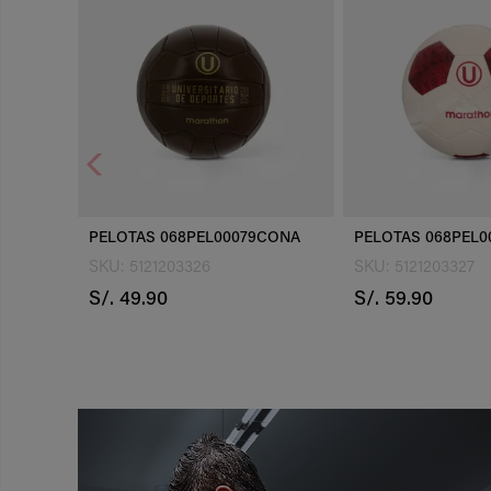
9CONA
PELOTAS 068PEL00112ACNA
PELOTAS 068PEL
SKU: 5121203327
SKU: 5121203328
S/. 59.90
S/. 59.90