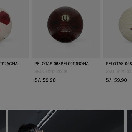
00111RONA
PELOTAS 068PEL00111ACNA
TOMATODO
SKU: 5121203329
SKU: 51212
S/. 59.90
S/. 129.00