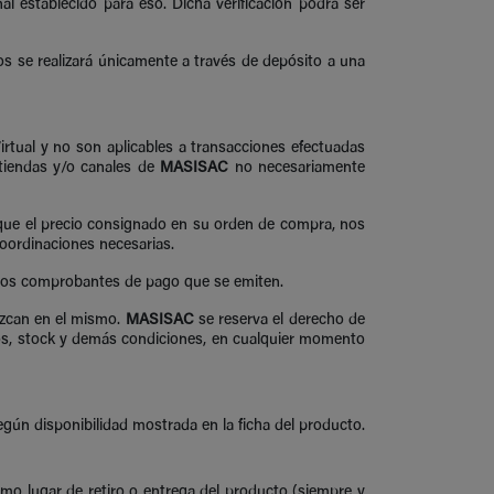
l establecido para eso. Dicha verificación podrá ser
s se realizará únicamente a través de depósito a una
rtual y no son aplicables a transacciones efectuadas
 tiendas y/o canales de
MASISAC
no necesariamente
o que el precio consignado en su orden de compra, nos
coordinaciones necesarias.
 los comprobantes de pago que se emiten.
ezcan en el mismo.
MASISAC
se reserva el derecho de
cios, stock y demás condiciones, en cualquier momento
egún disponibilidad mostrada en la ficha del producto.
o lugar de retiro o entrega del producto (siempre y