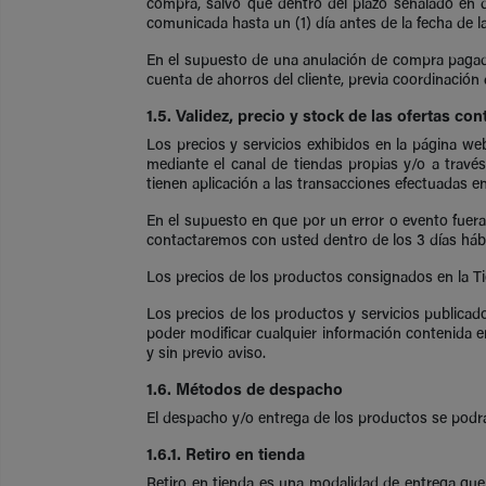
compra, salvo que dentro del plazo señalado en d
comunicada hasta un (1) día antes de la fecha de 
En el supuesto de una anulación de compra pagada 
cuenta de ahorros del cliente, previa coordinación d
1.5. Validez, precio y stock de las ofertas con
Los precios y servicios exhibidos en la página w
mediante el canal de tiendas propias y/o a travé
tienen aplicación a las transacciones efectuadas e
En el supuesto en que por un error o evento fuera
contactaremos con usted dentro de los 3 días hábil
Los precios de los productos consignados en la T
Los precios de los productos y servicios publica
poder modificar cualquier información contenida e
y sin previo aviso.
1.6. Métodos de despacho
El despacho y/o entrega de los productos se podrá 
1.6.1. Retiro en tienda
Retiro en tienda es una modalidad de entrega que 