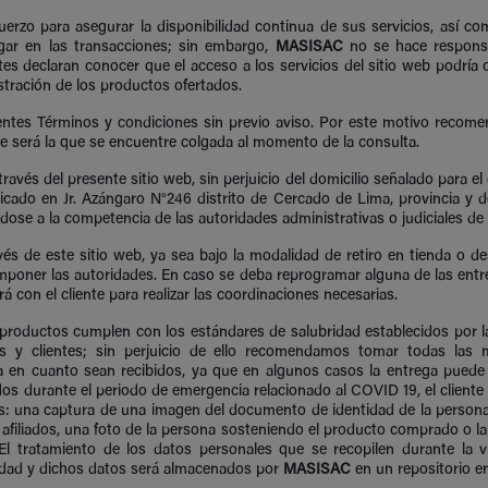
erzo para asegurar la disponibilidad continua de sus servicios, así co
gar en las transacciones; sin embargo,
MASISAC
no se hace responsa
ntes declaran conocer que el acceso a los servicios del sitio web podría
stración de los productos ofertados.
sentes Términos y condiciones sin previo aviso. Por este motivo recom
ble será la que se encuentre colgada al momento de la consulta.
través del presente sitio web, sin perjuicio del domicilio señalado para 
cado en Jr. Azángaro N°246 distrito de Cercado de Lima, provincia y d
ndose a la competencia de las autoridades administrativas o judiciales de
 de este sitio web, ya sea bajo la modalidad de retiro en tienda o des
n imponer las autoridades. En caso se deba reprogramar alguna de las ent
 con el cliente para realizar las coordinaciones necesarias.
roductos cumplen con los estándares de salubridad establecidos por las
s y clientes; sin perjuicio de ello recomendamos tomar todas las 
 en cuanto sean recibidos, ya que en algunos casos la entrega puede
s durante el periodo de emergencia relacionado al COVID 19, el cliente p
s: una captura de una imagen del documento de identidad de la persona 
 afiliados, una foto de la persona sosteniendo el producto comprado o l
 tratamiento de los datos personales que se recopilen durante la vi
idad y dichos datos será almacenados por
MASISAC
en un repositorio en