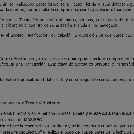
odrán ser validados posteriormente. En caso Tienda Virtual detecte alg
so de compra, podrá anular la compra y realizar la devolución/liberación
ión con la Tienda Virtual serán utilizados, además, para mostrarle al 
el cliente se encuentre con una sesión iniciada en su navegador.
oner el acceso, rectificación, cancelación u oposición de sus datos c
u Correo Electrónico y clave de acceso para poder realizar compras en 
efectuar una transacción. Esta clave de acceso es personal e intransfe
bsoluta responsabilidad del cliente y su entrega a terceras personas o s
ompras en la Tienda Virtual son:
o, de las marcas Visa, American Express, Diners y Mastercard. Para el ca
itularidad de
MASISAC
.
ente hace la reserva de su producto y se le genera un cupón de pago con
 empresa “PagoEfectivo” y realizar el pago del cupón antes de la fecha d