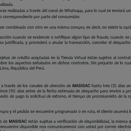
alizada.
as realizadas a través del canal de Whatsapp, para lo cual se enviará un
go correspondiente por parte del consumidor.
er combinado con otro en una misma compra, es decir, no existe la opc
sacción cuando se evidencie o notifique algún tipo de fraude, cuando se 
 justificada, y procederá a anular la transacción, cancelar el despacho 
jetas de crédito aceptadas en la Tienda Virtual están sujetos al contrato
bre los aspectos señalados en dichos contratos. Sin perjuicio de lo cua
Lima, República del Perú.
ra a través de los canales de atención de
MASISAC
hasta tres (3) días an
nce (15) días antes de la fecha estimada de despacho para envíos a pro
medio de pago la solicitud de extorno, el tiempo de procesamieto de la
compra y el pedido se encuentre programado o en ruta, el cliente asumirá 
eb de
MASISAC
están sujetas a verificación de disponibilidad, la misma
ncuentre disponible nos comunicaremos con usted por correo electrónic