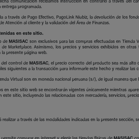
icha comunicación recibamos instrucción en contrario a través del cana
la entrega programada.
a través de Pago Efectivo, PagoLink Niubiz, la devolución de los fondo
e Atención al cliente y la validación del Área de Finanzas.
tenidas en este sitio.
eb de
MASISAC
son exclusivos para las compras efectuadas en Tienda Vi
s de Marketplace. Asimismo, los precios y servicios exhibidos en otras
n la presente página web.
 del control de
MASISAC
, el precio correcto del producto sea más alt
es siguientes a la transacción para informarle este hecho y realizar las 
ienda Virtual son en moneda nacional peruana (s/), de igual manera que
dos en este sitio web se encontrarán vigentes únicamente mientras apar
n este sitio, incluyendo las relacionadas con mercadería, servicios, pre
realizar a través de las modalidades indicadas en la presente sección, s
permite comprar en internet y elegir las tiendas físicas de
MASISAC
com