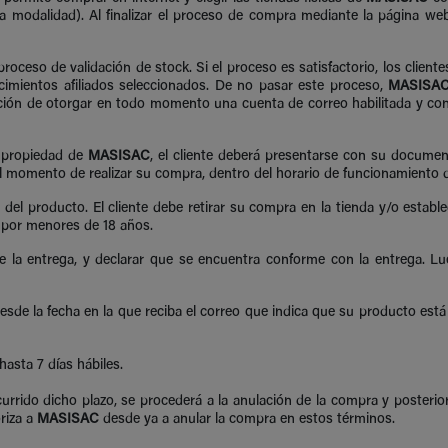
a modalidad). Al finalizar el proceso de compra mediante la página web, 
oceso de validación de stock. Si el proceso es satisfactorio, los clien
ecimientos afiliados seleccionados. De no pasar este proceso,
MASISA
ligación de otorgar en todo momento una cuenta de correo habilitada y co
s propiedad de
MASISAC
, el cliente deberá presentarse con su document
 al momento de realizar su compra, dentro del horario de funcionamiento d
ro del producto. El cliente debe retirar su compra en la tienda y/o estab
o por menores de 18 años.
e la entrega, y declarar que se encuentra conforme con la entrega. L
esde la fecha en la que reciba el correo que indica que su producto está li
asta 7 días hábiles.
nscurrido dicho plazo, se procederá a la anulación de la compra y posteri
riza a
MASISAC
desde ya a anular la compra en estos términos.