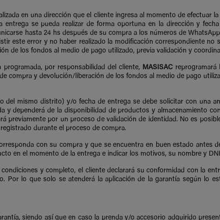
lizada en una dirección que el cliente ingresa al momento de efectuar la
 entrega se pueda realizar de forma oportuna en la dirección y fech
municarse hasta 24 hs después de su compra a los números de WhatsApp d
istir este error y no haber realizado la modificación correspondiente no 
ón de los fondos al medio de pago utilizado, previa validación y coordinac
ha programada, por responsabilidad del cliente,
MASISAC
reprogramará l
e compra y devolución/liberación de los fondos al medio de pago utilizad
del mismo distrito) y/o fecha de entrega se debe solicitar con una ant
ada y dependerá de la disponibilidad de productos y almacenamiento con
asará previamente por un proceso de validación de identidad. No es posib
te registrado durante el proceso de compra.
ue corresponda con su compra y que se encuentra en buen estado antes d
cto en el momento de la entrega e indicar los motivos, su nombre y DNI
 condiciones y completo, el cliente declarará su conformidad con la en
o. Por lo que solo se atenderá la aplicación de la garantía según lo e
antía, siendo así que en caso la prenda y/o accesorio adquirido presente