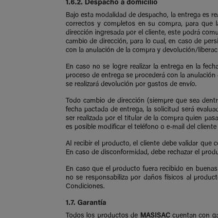
1.6.2. Despacho a domicilio
Bajo esta modalidad de despacho, la entrega es rea
correctos y completos en su compra, para que la
dirección ingresada por el cliente, este podrá co
cambio de dirección, para lo cual, en caso de pers
con la anulación de la compra y devolución/liberaci
En caso no se logre realizar la entrega en la fec
proceso de entrega se procederá con la anulación d
se realizará devolución por gastos de envío.
Todo cambio de dirección (siempre que sea dentro 
fecha pactada de entrega, la solicitud será evalu
ser realizada por el titular de la compra quien p
es posible modificar el teléfono o e-mail del clien
Al recibir el producto, el cliente debe validar q
En caso de disconformidad, debe rechazar el produ
En caso que el producto fuera recibido en buenas
no se responsabiliza por daños físicos al product
Condiciones.
1.7. Garantía
Todos los productos de
MASISAC
cuentan con gar