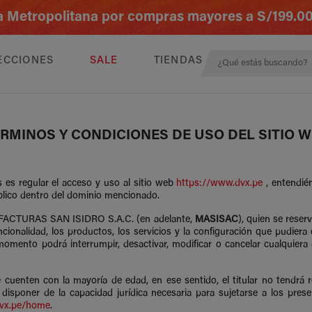
ima Metropolitana por compras mayores a S/199.0
ECCIONES
SALE
TIENDAS
RMINOS Y CONDICIONES DE USO DEL SITIO 
 es regular el acceso y uso al sitio web
https://www.dvx.pe
, entendié
úblico dentro del dominio mencionado.
NUFACTURAS SAN ISIDRO S.A.C. (en adelante,
MASISAC
), quien se reser
ncionalidad, los productos, los servicios y la configuración que pudiera 
omento podrá interrumpir, desactivar, modificar o cancelar cualquiera
 cuenten con la mayoría de edad, en ese sentido, el titular no tendrá 
y disponer de la capacidad jurídica necesaria para sujetarse a los pr
dvx.pe/home
.