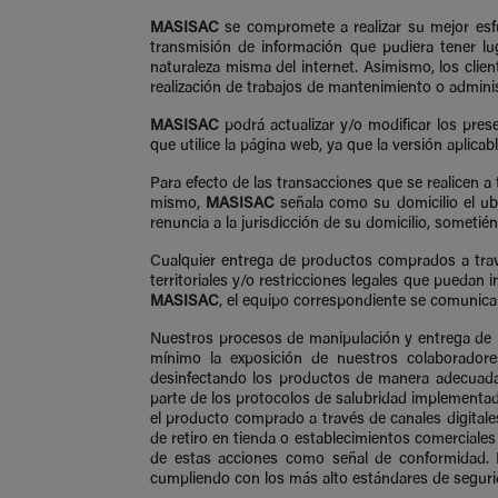
MASISAC
se compromete a realizar su mejor esfu
transmisión de información que pudiera tener lu
naturaleza misma del internet. Asimismo, los clie
realización de trabajos de mantenimiento o admini
MASISAC
podrá actualizar y/o modificar los pre
que utilice la página web, ya que la versión aplica
Para efecto de las transacciones que se realicen a 
mismo,
MASISAC
señala como su domicilio el ubi
renuncia a la jurisdicción de su domicilio, sometié
Cualquier entrega de productos comprados a través
territoriales y/o restricciones legales que pueda
MASISAC
, el equipo correspondiente se comunicará
Nuestros procesos de manipulación y entrega de p
mínimo la exposición de nuestros colaboradore
desinfectando los productos de manera adecuada
parte de los protocolos de salubridad implementado
el producto comprado a través de canales digitale
de retiro en tienda o establecimientos comerciales
de estas acciones como señal de conformidad. El
cumpliendo con los más alto estándares de segur